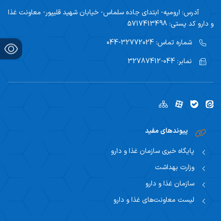
آدرس:
ارومیه- ابتدای جاده سلماس- خیابان شهید قلیپور- معاونت غذا
و دارو کد پستی: 5717413498
شماره تماس:
32772024-044
نمابر:
044-32787412
پیوندهای مفید
پایگاه خبری سازمان غذا و دارو
وزارت بهداشت
سازمان غذا و دارو
لیست معاونت‌های غذا و دارو