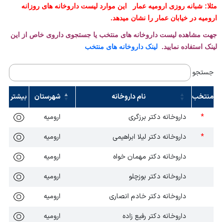
درباره ما
قوانین و مقررات
مثلا: شبانه روزی ارومیه عمار این موارد لیست داروخانه های روزانه
تحقیق و توسعه
مراکز تحت پوشش
برنامه های توزیع دارو
ارومیه در خیابان عمار را نشان میدهد.
معرفی مدیر
تقویم آموزشی مسئولین فنی
داروخانه های منتخب توزیع تجهیزات
درباره ما
جهت مشاهده لیست داروخانه های منتخب یا جستجوی داروی خاص از این
ریکال
قوانین و مقررات
درباره ما
اطلاعات تماس
لینک استفاده نمایید.
لینک داروخانه های منتخب
بروز رسانی قیمت
معرفی مسئول
اطلاعات تماس
مطالب آموزشی
تماس با ما
جستجو
مطالب آموزشی
شیرخشک
انتقادات و پیشنهادات
منتخب
نام داروخانه
شهرستان
بیشتر
اطلاعات تماس
*
داروخانه دکتر برزگری
ارومیه
*
داروخانه دکتر لیلا ابراهیمی
ارومیه
داروخانه دکتر مهمان خواه
ارومیه
داروخانه دکتر بوزچلو
ارومیه
داروخانه دکتر خادم انصاری
ارومیه
داروخانه دکتر رفیع زاده
ارومیه