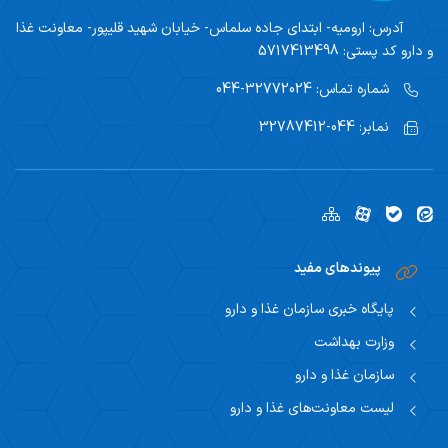
آدرس:
ارومیه- ابتدای جاده سلماس- خیابان شهید قلیپور- معاونت غذا
و دارو کد پستی: 5717413498
شماره تماس:
32772024-044
نمابر:
044-32787412
پیوندهای مفید
پایگاه خبری سازمان غذا و دارو
وزارت بهداشت
سازمان غذا و دارو
لیست معاونت‌های غذا و دارو