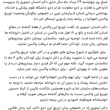
صبح روز چهارشنبه 29 مرداد ماه سال جاری دکتر احسان تیموری راد سرپرست
اداره فنی و نظارت بر دارو معاونت غذا و دارو دانشگاه علوم پزشکی و خدمات
بهداشتی درمانی استان آذربایجان غربی در خصوص چگونگی وضعیت توزیع
واکسن انفولانزا در برنامه زنده رادیویی ایستکلر خبر داد.
دکتر احسان تیموری راد گفت: توزیع این واکسن از هفته گذشته در سطح
استان آغاز شده و بالغ بر ۱۸ هزار عدد واکسن در استان در اختیار داروخانه ها
قرار داده شده است. توصیه می شود سالمندان، بیماران دارای بیماری‌های
زمینه‌ای، زنان باردار ،کودکان حتما اقدام به دریافت واکسن نمایند.
برای جلوگیری از شیوع بیماری های عفونی و در اکثر موارد تزریق واکسن
توصیه می شود با مشورت پزشک و دکتر داروساز برای کودکان بالای ۶ ماه تا
سالمندان صورت گیرد. نکته مهم این که اگر فردی دچار بیماری‌های تب‌دار یا
عفونی باشد تا بهبودی کامل ، برای دریافت واکسن باید صبر نماید.
وی در ادامه افزود: برای تهیه واکسن انفولانزا افراد می توانند با در دست
داشتن نسخه پزشک و یا بدون آن به داروخانه مراجعه نمایند با توجه به
سیاست‌های سازمان غذا و دارو و همچنین بازگشت زائرین از کربلا حسینی
توزیع این واکسن نسبت به سال‌های گذشته سریعتر صورت گرفته و
خوشبختانه هیچگونه کمبودی در این زمینه نداریم.
دکتر تیموری راد در خصوص زمان تزریق این دارو تاکید کرد: زمان طلایی