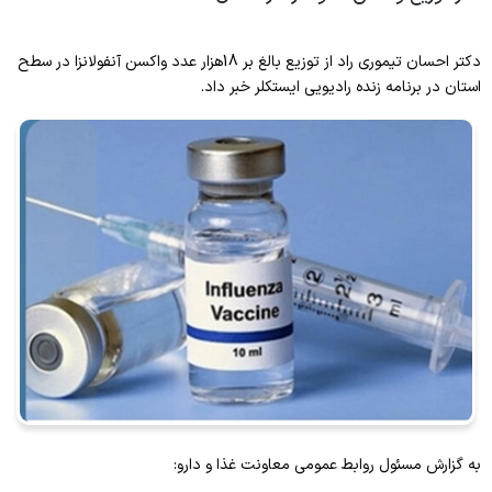
درباره ما
قوانین و مقررات
تحقیق و توسعه
مراکز تحت پوشش
برنامه های توزیع دارو
معرفی مدیر
تقویم آموزشی مسئولین فنی
دکتر احسان تیموری راد از توزیع بالغ بر 18هزار عدد واکسن آنفولانزا در سطح
داروخانه های منتخب توزیع تجهیزات
درباره ما
ریکال
استان در برنامه زنده رادیویی ایستکلر خبر داد.
قوانین و مقررات
درباره ما
اطلاعات تماس
بروز رسانی قیمت
معرفی مسئول
اطلاعات تماس
مطالب آموزشی
تماس با ما
مطالب آموزشی
شیرخشک
انتقادات و پیشنهادات
اطلاعات تماس
به گزارش مسئول روابط عمومی معاونت غذا و دارو: